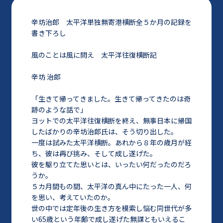
辛坊治郎 太平洋単独無寄港横断全５か月の記録を
書き下ろし
風のことは風に問え 太平洋往復横断記
辛坊 治郎
「生きて帰ってきました。生きて帰ってきたのは奇
跡のような話で」
ヨットでの太平洋往復横断を終え、無事日本に帰国
したばかりの辛坊治郎氏は、そう切り出した。
一度は試みた太平洋横断。あれから８年の歳月が経
ち、彼は再び挑み、そして成し遂げた。
彼を駆り立てた思いとは、いったい何だったのだろ
うか。
５カ月間もの間、太平洋の真ん中にたった一人、何
を思い、考えていたのか。
世の中では定年後の生き方を模索し悩む同世代が多
い65歳という年齢で成し遂げた無謀ともいえるこ