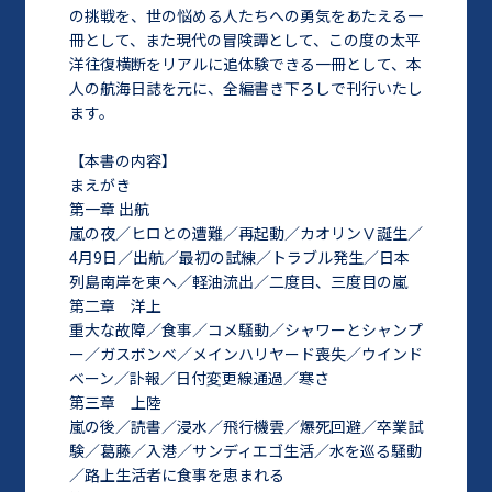
の挑戦を、世の悩める人たちへの勇気をあたえる一
冊として、また現代の冒険譚として、この度の太平
洋往復横断をリアルに追体験できる一冊として、本
人の航海日誌を元に、全編書き下ろしで刊行いたし
ます。
【本書の内容】
まえがき
第一章 出航
嵐の夜／ヒロとの遭難／再起動／カオリンⅤ誕生／
4月9日／出航／最初の試練／トラブル発生／日本
列島南岸を東へ／軽油流出／二度目、三度目の嵐
第二章 洋上
重大な故障／食事／コメ騒動／シャワーとシャンプ
ー／ガスボンベ／メインハリヤード喪失／ウインド
ベーン／訃報／日付変更線通過／寒さ
第三章 上陸
嵐の後／読書／浸水／飛行機雲／爆死回避／卒業試
験／葛藤／入港／サンディエゴ生活／水を巡る騒動
／路上生活者に食事を恵まれる