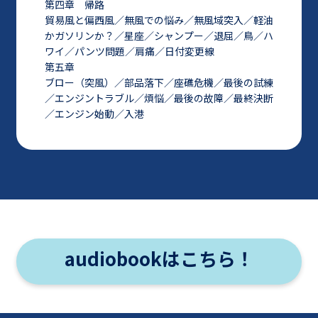
第四章 帰路
貿易風と偏西風／無風での悩み／無風域突入／軽油
かガソリンか？／星座／シャンプー／退屈／鳥／ハ
ワイ／パンツ問題／肩痛／日付変更線
第五章
ブロー（突風）／部品落下／座礁危機／最後の試練
／エンジントラブル／煩悩／最後の故障／最終決断
／エンジン始動／入港
audiobookはこちら！