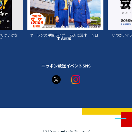
来てはいけな
ヤーレンズ単独ライブ 一万人に漫才 in 日
いつかアイツに
～
本武道館
ニッポン放送イベントSNS
1242 ニッポン放送トップ