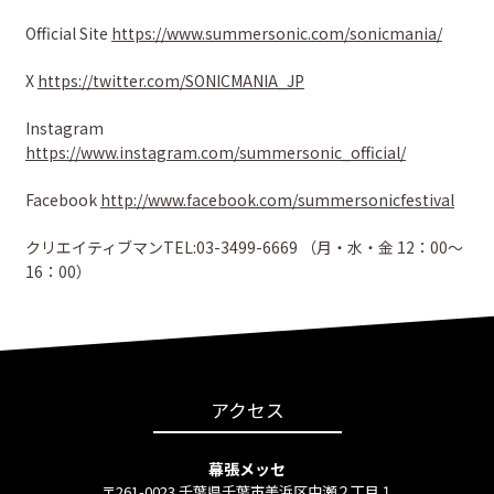
Official Site
https://www.summersonic.com/sonicmania/
X
https://twitter.com/SONICMANIA_JP
Instagram
https://www.instagram.com/summersonic_official/
Facebook
http://www.facebook.com/summersonicfestival
クリエイティブマンTEL:03-3499-6669 （⽉・⽔・⾦ 12：00〜
16：00）
アクセス
幕張メッセ
〒261-0023 千葉県千葉市美浜区中瀬２丁目１