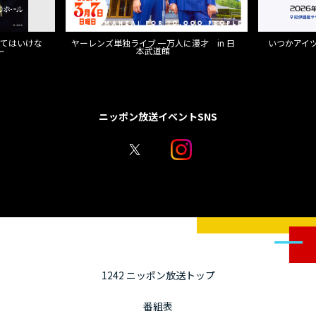
来てはいけな
ヤーレンズ単独ライブ 一万人に漫才 in 日
いつかアイツに
～
本武道館
ニッポン放送イベントSNS
1242 ニッポン放送トップ
番組表