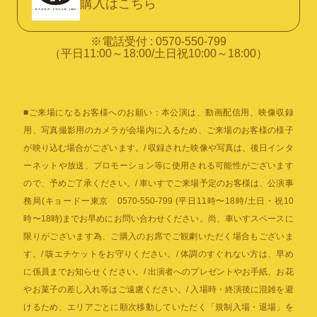
購入はこちら
※電話受付 : 0570-550-799
（平日11:00～18:00/土日祝10:00～18:00）
■ご来場になるお客様へのお願い：本公演は、動画配信用、映像収録
用、写真撮影用のカメラが会場内に入るため、ご来場のお客様の様子
が映り込む場合がございます。/ 収録された映像や写真は、後日インタ
ーネットや放送、プロモーション等に使用される可能性がございます
ので、予めご了承ください。/ 車いすでご来場予定のお客様は、公演事
務局(キョードー東京 0570-550-799 (平日11時〜18時/土日・祝10
時〜18時)までお早めにお問い合わせください。尚、車いすスペースに
限りがございます為、ご購入のお席でご観劇いただく場合もございま
す。/ 咳エチケットをお守りください。/ 体調のすぐれない方は、早め
に係員までお知らせください。/ 出演者へのプレゼントやお手紙、お花
やお菓子の差し入れ等はご遠慮ください。/ 入場時・終演後に混雑を避
けるため、エリアごとに順次移動していただく「規制入場・退場」を