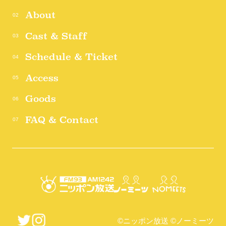
About
Cast & Staff
Schedule & Ticket
Access
Goods
FAQ & Contact
©︎ニッポン放送 ©︎ノーミーツ