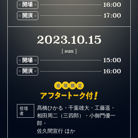
16:00
開場
17:00
開演
2023.10.15
[ sun ]
15:00
開場
16:00
開演
髙橋ひかる・千葉雄大・工藤遥・
登壇
者
相田周二（三四郎）・小御門優一
郎・
佐久間宣行 ほか