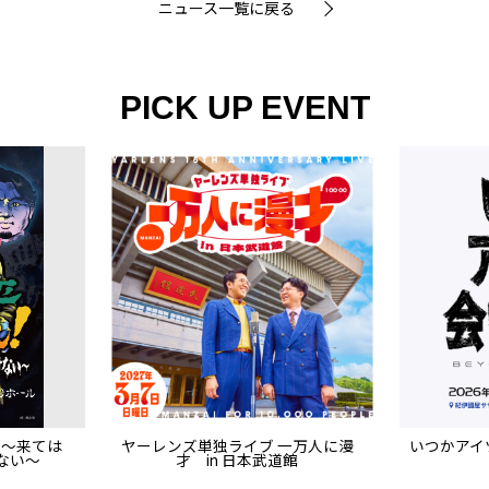
ニュース一覧に戻る
PICK UP EVENT
 ～来ては
ヤーレンズ単独ライブ 一万人に漫
いつかアイツ
ない～
才 in 日本武道館