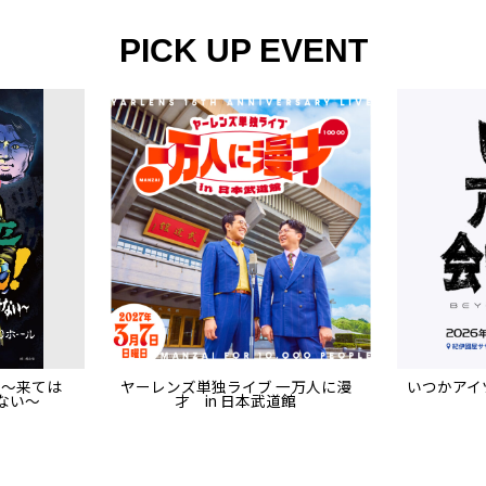
PICK UP EVENT
 ～来ては
ヤーレンズ単独ライブ 一万人に漫
いつかアイツ
ない～
才 in 日本武道館