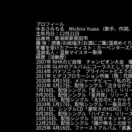
プロフィール
ゆあさみちる Michiru Yuasa （歌手、作
生年月日：12月21日
出身地：新潟県新発田市
趣 味：読書/お絵描き/お酒にご飯/温泉めぐり
影響を受けたアーティスト：カーペンターズ/安全
温泉名人・温泉マイスター取得
経歴（活動歴）
2007年 NHKのど自慢 チャンピオン大会 
2010年 GLAYのアルバムにコーラスとして参
2014年 パナソニック プライベートビエラ
2017年 ヒデコプロモーション所属（現：花
2020年 4月15日、メジャーデビュー「私の
2023年 5月17日、配信シングル「泣きながら
7月19日、配信シングル「愛しいひと」リリー
9月20日、配信シングル「星月夜」リリース（
11月15日、配信シングル「太古のヒトからそ
2024年 1月17日、配信シングル「一風呂の
5月17日、シングルCD「遅咲きのHERO」リ
8月28日、配信シングル「ハイエナ」リリース
10月10日、配信シングル「初恋ドキンドキン
12月25日、配信シングル「鐘が鳴るこの街で
2025年 4月16日、ファーストアルバム「表裏-