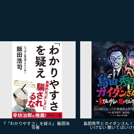
『「わかりやすさ」を疑え』 飯田浩
島田秀平とカイダンさん！
司著
いけない 聴いてはいけ