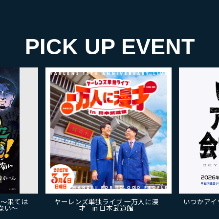
PICK UP EVENT
 ～来ては
ヤーレンズ単独ライブ 一万人に漫
いつかアイツ
ない～
才 in 日本武道館