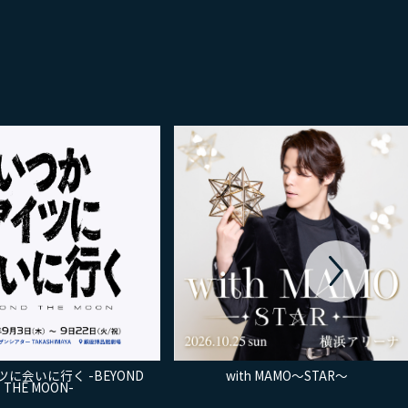
に会いに行く -BEYOND
with MAMO～STAR～
THE MOON-