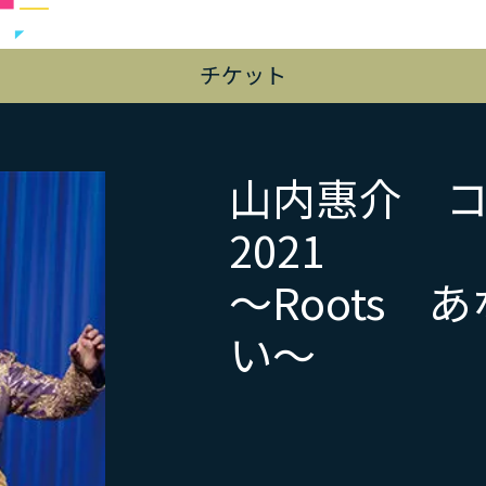
チケット
山内惠介 
2021
～Roots
い～