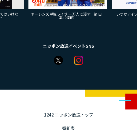
来てはいけな
ヤーレンズ単独ライブ 一万人に漫才 in 日
いつかアイツに
～
本武道館
ニッポン放送イベントSNS
1242 ニッポン放送トップ
番組表