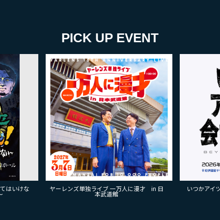
PICK UP EVENT
来てはいけな
ヤーレンズ単独ライブ 一万人に漫才 in 日
いつかアイツに
～
本武道館