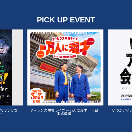
PICK UP EVENT
来てはいけな
ヤーレンズ単独ライブ 一万人に漫才 in 日
いつかアイツに
～
本武道館