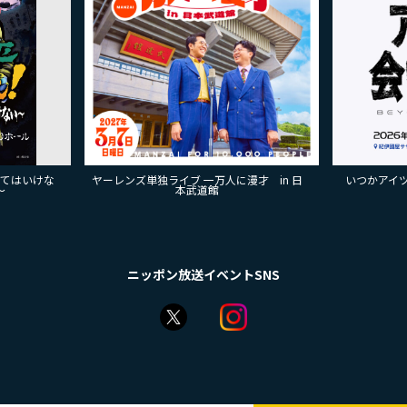
来てはいけな
ヤーレンズ単独ライブ 一万人に漫才 in 日
いつかアイツに
～
本武道館
ニッポン放送イベントSNS