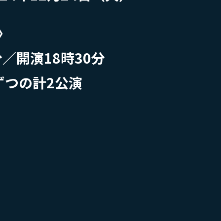
〉
分／開演18時30分
ずつの計2公演