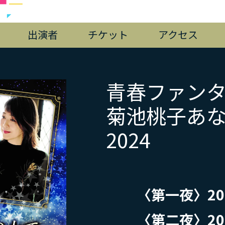
出演者
チケット
アクセス
青春ファン
菊池桃子あ
2024
〈第一夜〉20
〈第二夜〉20