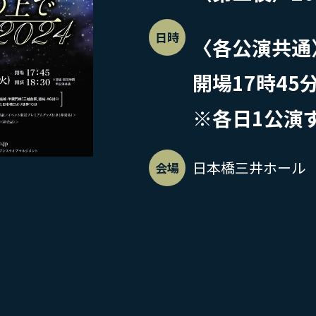
日時
〈各公演共通
開場17時45
※各日1公演
日本橋三井ホール
会場