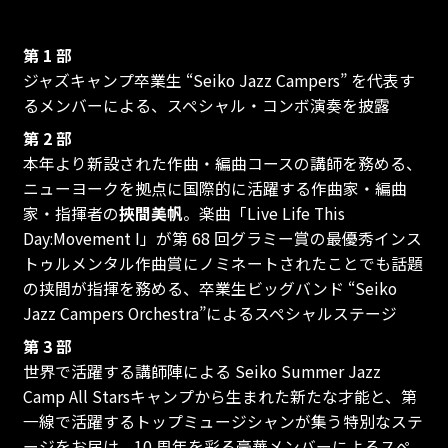
第 1 部
ジャズキャンプ卒業生 “Seiko Jazz Campers” を代表す
るメンバーによる、スペシャル・コンボ演奏を披露
第 2 部
本年より新設された作曲・編曲コースの講師を務める、
ニューヨークを拠点に国際的に活躍する作曲家・編曲
家・指揮者の
挾間美帆
。楽曲「Live Life This
Day:Movement I」が第 68 回グラミー賞の最優秀インス
トゥルメンタル作曲賞にノミネートされたことでも話題
の挟間が指揮を務める、卒業生ビッグバンド “Seiko
Jazz Campers Orchestra”によるスペシャルステージ
第 3 部
世界で活躍する講師陣による Seiko Summer Jazz
Camp All Starsキャンプから生まれた新たな才能と、第
一線で活躍するトップミュージシャンが集う特別なステ
ージをお届け。10 周年を彩る豪華メンバーによるスペ