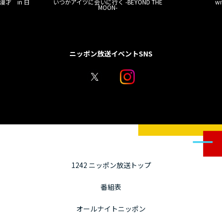
才 in 日
いつかアイツに会いに行く -BEYOND THE
w
MOON-
ニッポン放送イベントSNS
1242 ニッポン放送トップ
番組表
オールナイトニッポン