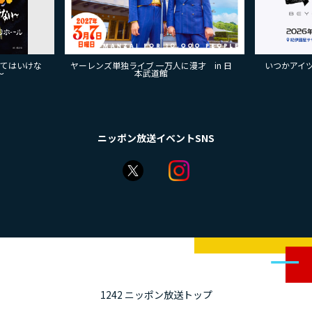
来てはいけな
ヤーレンズ単独ライブ 一万人に漫才 in 日
いつかアイツに
～
本武道館
ニッポン放送イベントSNS
1242 ニッポン放送トップ