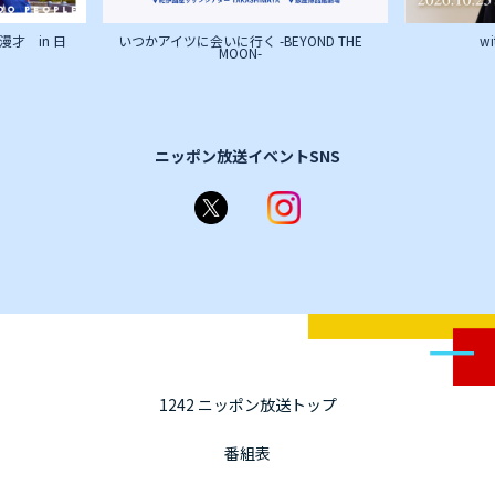
才 in 日
いつかアイツに会いに行く -BEYOND THE
w
MOON-
ニッポン放送イベントSNS
1242 ニッポン放送トップ
番組表