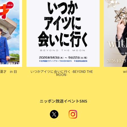
才 in 日
いつかアイツに会いに行く -BEYOND THE
w
MOON-
ニッポン放送イベントSNS