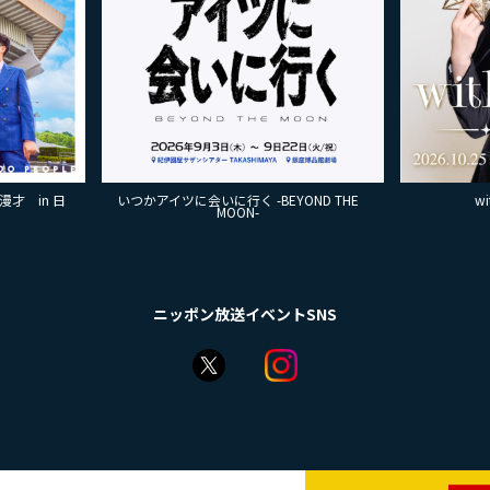
才 in 日
いつかアイツに会いに行く -BEYOND THE
w
MOON-
ニッポン放送イベントSNS