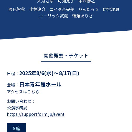
大月さゆ 可知寛子 中西勝之
辰巳智秋 小林遼介 コイタ奈央美 りんたろう 伊宮理恵
ユーリック武蔵 蛭薙ありさ
開催概要・チケット
2025年8/6(水)～8/17(日)
日程：
日本青年館ホール
会場：
アクセスはこちら
お問い合わせ：
公演事務局
https://supportform.jp/event
S席