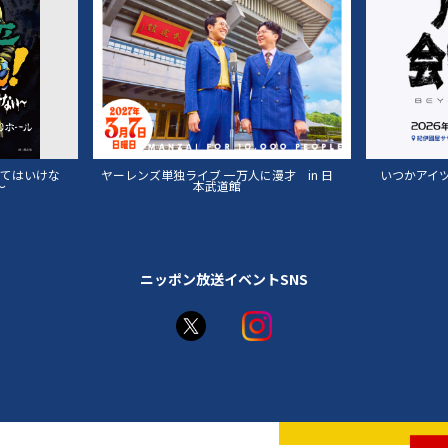
来てはいけな
ヤーレンズ単独ライブ 一万人に漫才 in 日
いつかアイツに
～
本武道館
ニッポン放送イベントSNS