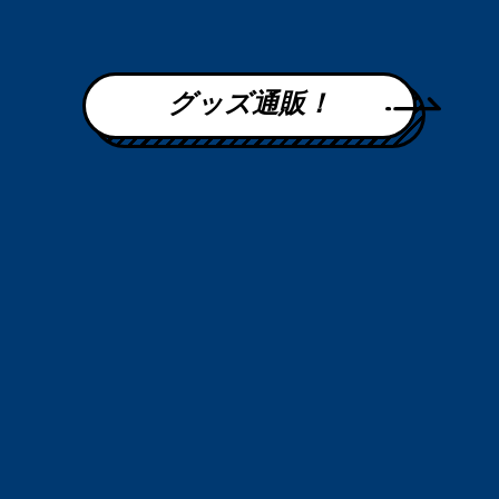
グッズ通販！
ニッポン放送で放送中の音楽番組
「オールナイトニッポン MUSIC10」が、
初の番組イベントを開催！
番組の全パーソナリティ・森山良子、鈴木杏樹、名取裕子、