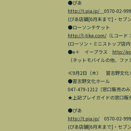
●ぴあ
http://t.pia.jp/
0570-02-9
(ぴあ店舗[6月末まで]・セ
●ローソンチケット
http://l-tike.com/
（Lコード：
(ローソン・ミニストップ店内の
●e＋ イープラス
http://e
（ネットモバイルの他、ファミ
≪9月2日（木） 習志野文化
●習志野文化ホール
047-479-1212（窓口販売の
★上記プレイガイドの窓口販
●ぴあ
http://t.pia.jp/
0570-02-99
(ぴあ店舗[6月末まで]・セ