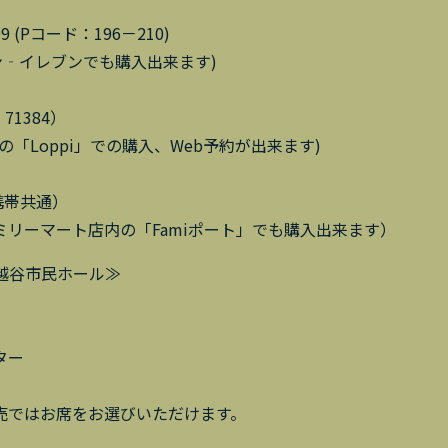
-9999 (Pコード：196－210)
ブン‐イレブンでも購入出来ます)
ド：71384）
「Loppi」での購入、Web予約が出来ます)
ン・携帯共通）
リーマート店内の「Famiポート」でも購入出来ます）
越谷市民ホール≫
ター
売ではお席をお選びいただけます。