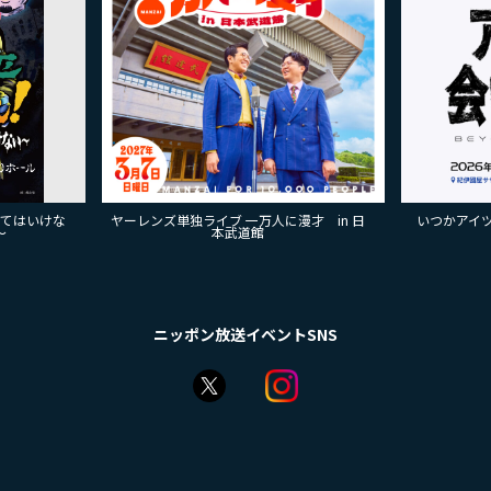
来てはいけな
ヤーレンズ単独ライブ 一万人に漫才 in 日
いつかアイツに
～
本武道館
ニッポン放送イベントSNS