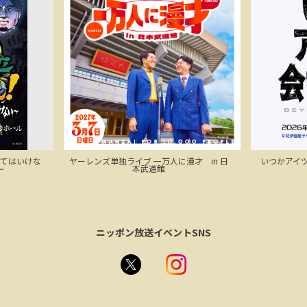
来てはいけな
ヤーレンズ単独ライブ 一万人に漫才 in 日
いつかアイツに
～
本武道館
ニッポン放送イベントSNS