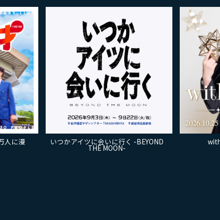
万人に漫
いつかアイツに会いに行く -BEYOND
wi
THE MOON-