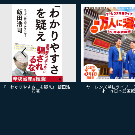
『「わかりやすさ」を疑え』 飯田浩
ヤーレンズ単独ライブ 一
司著
才 in 日本武道館