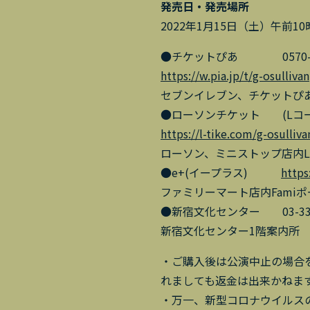
発売日・発売場所
2022年1月15日（土）午前10
●チケットぴあ 0570-02-9
https://w.pia.jp/t/g-osullivan
セブンイレブン、チケットぴ
●ローソンチケット (Lコード
https://l-tike.com/g-osulliva
ローソン、ミニストップ店内Lo
●e+(イープラス)
https
ファミリーマート店内Famiポ
●新宿文化センター 03-3350-
新宿文化センター1階案内所
・ご購入後は公演中止の場合
れましても返金は出来かねま
・万一、新型コロナウイルス