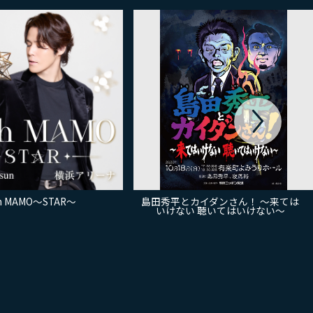
th MAMO～STAR～
島田秀平とカイダンさん！ ～来ては
いけない 聴いてはいけない～