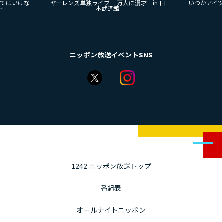
来てはいけな
ヤーレンズ単独ライブ 一万人に漫才 in 日
いつかアイツに
～
本武道館
ニッポン放送イベントSNS
1242 ニッポン放送トップ
番組表
オールナイトニッポン