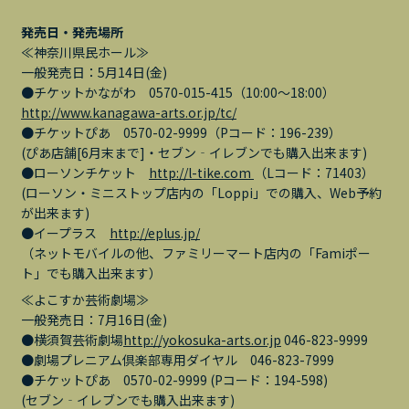
発売日・発売場所
≪神奈川県民ホール≫
一般発売日：5月14日(金)
●チケットかながわ 0570-015-415（10:00～18:00）
http://www.kanagawa-arts.or.jp/tc/
●チケットぴあ 0570-02-9999（Pコード：196-239）
(ぴあ店舗[6月末まで]・セブン‐イレブンでも購入出来ます)
●ローソンチケット
http://l-tike.com
（Lコード：71403）
(ローソン・ミニストップ店内の「Loppi」での購入、Web予約
が出来ます)
●イープラス
http://eplus.jp/
（ネットモバイルの他、ファミリーマート店内の「Famiポー
ト」でも購入出来ます）
≪よこすか芸術劇場≫
一般発売日：7月16日(金)
●横須賀芸術劇場
http://yokosuka-arts.or.jp
046-823-9999
●劇場プレニアム倶楽部専用ダイヤル 046-823-7999
●チケットぴあ 0570-02-9999 (Pコード：194-598)
(セブン‐イレブンでも購入出来ます)