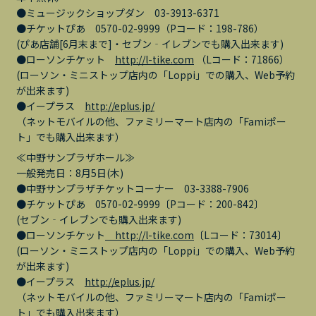
●ミュージックショップダン 03-3913-6371
●チケットぴあ 0570-02-9999（Pコード：198-786）
(ぴあ店舗[6月末まで]・セブン‐イレブンでも購入出来ます)
●ローソンチケット
http://l-tike.com
（Lコード：71866）
(ローソン・ミニストップ店内の「Loppi」での購入、Web予約
が出来ます)
●イープラス
http://eplus.jp/
（ネットモバイルの他、ファミリーマート店内の「Famiポー
ト」でも購入出来ます）
≪中野サンプラザホール≫
一般発売日：8月5日(木)
●中野サンプラザチケットコーナー 03-3388-7906
●チケットぴあ 0570-02-9999〔Pコード：200-842〕
(セブン‐イレブンでも購入出来ます)
●ローソンチケット
http://l-tike.com
〔Lコード：73014〕
(ローソン・ミニストップ店内の「Loppi」での購入、Web予約
が出来ます)
●イープラス
http://eplus.jp/
（ネットモバイルの他、ファミリーマート店内の「Famiポー
ト」でも購入出来ます）