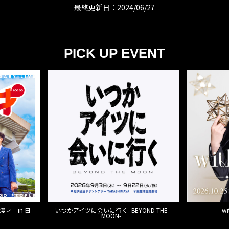
最終更新日：2024/06/27
PICK UP EVENT
才 in 日
いつかアイツに会いに行く -BEYOND THE
w
MOON-