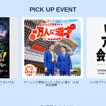
PICK UP EVENT
来てはいけな
ヤーレンズ単独ライブ 一万人に漫才 in 日
いつかアイツに
～
本武道館