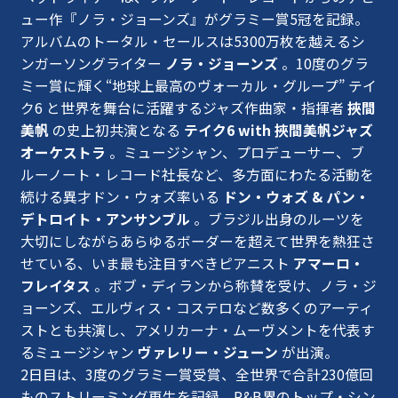
ュー作『ノラ・ジョーンズ』がグラミー賞5冠を記録。
アルバムのトータル・セールスは5300万枚を越えるシ
ンガーソングライター
ノラ・ジョーンズ
。10度のグラ
ミー賞に輝く“地球上最⾼のヴォーカル・グループ” テイ
ク6 と世界を舞台に活躍するジャズ作曲家・指揮者
挾間
美帆
の史上初共演となる
テイク6 with 挾間美帆ジャズ
オーケストラ
。ミュージシャン、プロデューサー、ブ
ルーノート・レコード社⻑など、多⽅⾯にわたる活動を
続ける異才ドン・ウォズ率いる
ドン・ウォズ & パン・
デトロイト・アンサンブル
。ブラジル出⾝のルーツを
⼤切にしながらあらゆるボーダーを超えて世界を熱狂さ
せている、いま最も注⽬すべきピアニスト
アマーロ・
フレイタス
。ボブ・ディランから称賛を受け、ノラ・ジ
ョーンズ、エルヴィス・コステロなど数多くのアーティ
ストとも共演し、アメリカーナ・ムーヴメントを代表す
るミュージシャン
ヴァレリー・ジューン
が出演。
2日目は、3度のグラミー賞受賞、全世界で合計230億回
ものストリーミング再⽣を記録。R&B界のトップ・シン