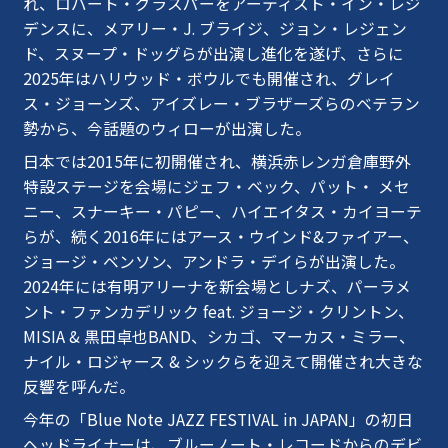
れ、ロバート・グラスパーをアーティスト・イン・レジ
デンスに、メアリー・J. ブライジ、ジョン・レジェン
ド、スヌープ・ドッグらが出演し進化を遂げ、さらに
2025年はハリウッド・ボウル
でも開催され
、グレイ
ス・ジョーンズ、アイズレー・ブラザーズらのベテラン
勢から、
今話題のウィローが出演した。
日本では2015年に初開催され、横浜赤レンガ倉庫野外
特設ステージを会場にジェフ・ベック、パット・ メセ
ニー、スナーキー・パピー、ハイエイタス・カイヨーテ
らが、続く2016年にはアース・ウインド&ファイアー、
ジョージ・ベンソン、アンドラ・デイらが出演した。
2024年には有明アリーナを新会場としナズ、パーラメ
ント・ファンカデリック feat. ジョージ・クリントン、
MISIA & 黒田卓也BAND、シカゴ、マーカス・ミラー、
ナイル・ロジャース & シックらを迎えて開催され大きな
反響を呼んだ。
今年の「Blue Note JAZZ FESTIVAL in JAPAN」の初日
ヘッドライナーは、ブルーノート・レコードからのデビ