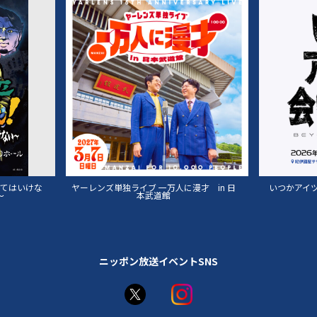
来てはいけな
ヤーレンズ単独ライブ 一万人に漫才 in 日
いつかアイツに
～
本武道館
ニッポン放送イベントSNS