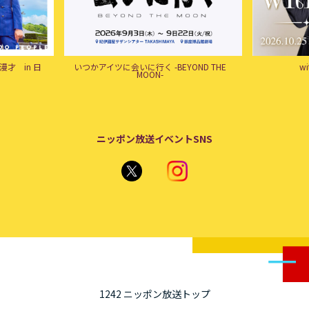
才 in 日
いつかアイツに会いに行く -BEYOND THE
w
MOON-
ニッポン放送イベントSNS
1242 ニッポン放送トップ