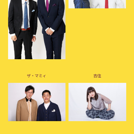
ザ・マミィ
吉住