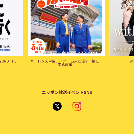
ND THE
ヤーレンズ単独ライブ 一万人に漫才 in 日
w
本武道館
ニッポン放送イベントSNS