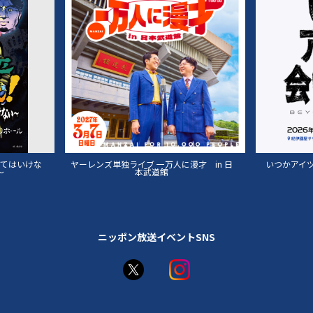
単独ライブ 一万人に漫才 in 日
いつかアイツに会いに行く -BEYOND THE
本武道館
MOON-
ニッポン放送イベントSNS