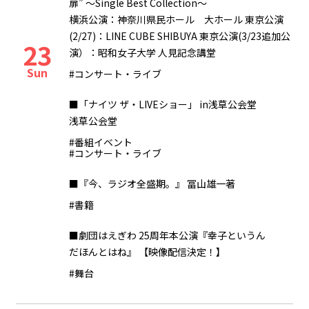
扉” 〜Single Best Collection〜
横浜公演：神奈川県民ホール 大ホール 東京公演
(2/27)：LINE CUBE SHIBUYA 東京公演(3/23追加公
23
演）：昭和女子大学 人見記念講堂
Sun
#コンサート・ライブ
■「ナイツ ザ・LIVEショー」 in浅草公会堂
浅草公会堂
#番組イベント
#コンサート・ライブ
■『今、ラジオ全盛期。』 冨山雄一著
#書籍
■劇団はえぎわ 25周年本公演『幸子というん
だほんとはね』 【映像配信決定！】
#舞台