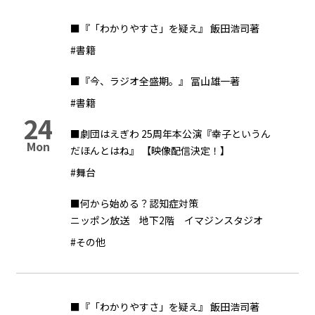
■『「わかりやすさ」を疑え』 飯田浩司著
#書籍
■『今、ラジオ全盛期。』 冨山雄一著
#書籍
24
■劇団はえぎわ 25周年本公演『幸子というん
Mon
だほんとはね』 【映像配信決定！】
#舞台
■何から始める？認知症対策
ニッポン放送 地下2階 イマジンスタジオ
#その他
■『「わかりやすさ」を疑え』 飯田浩司著