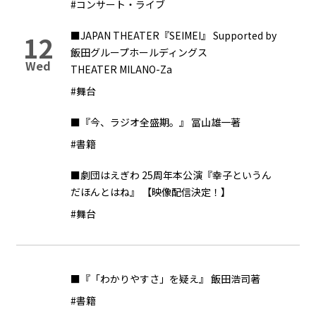
#コンサート・ライブ
■JAPAN THEATER『SEIMEI』 Supported by
12
飯田グループホールディングス
Wed
THEATER MILANO-Za
#舞台
■『今、ラジオ全盛期。』 冨山雄一著
#書籍
■劇団はえぎわ 25周年本公演『幸子というん
だほんとはね』 【映像配信決定！】
#舞台
■『「わかりやすさ」を疑え』 飯田浩司著
#書籍