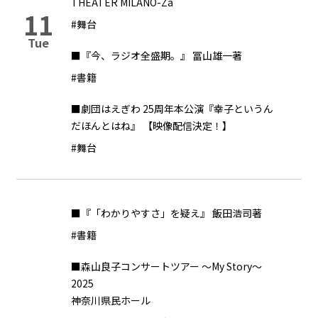
THEATER MILANO-Za
11
#舞台
Tue
■『今、ラジオ全盛期。』 冨山雄一著
#書籍
■劇団はえぎわ 25周年本公演『幸子というん
だほんとはね』 【映像配信決定！】
#舞台
■『「わかりやすさ」を疑え』 飯田浩司著
#書籍
■森山良子コンサートツアー 〜My Story〜
2025
神奈川県民ホール