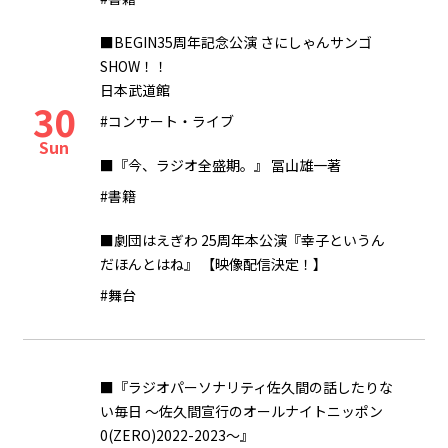
■BEGIN35周年記念公演 さにしゃんサンゴ
SHOW！！
日本武道館
30
#コンサート・ライブ
Sun
■『今、ラジオ全盛期。』 冨山雄一著
#書籍
■劇団はえぎわ 25周年本公演『幸子というん
だほんとはね』 【映像配信決定！】
#舞台
■『ラジオパーソナリティ佐久間の話したりな
い毎日 ～佐久間宣行のオールナイトニッポン
0(ZERO)2022-2023～』