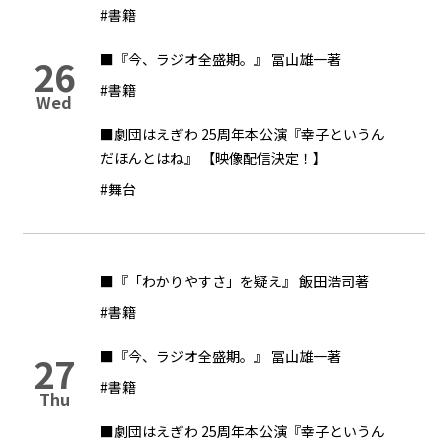
#書籍
■『今、ラジオ全盛期。』 冨山雄一著
26
#書籍
Wed
■劇団はえぎわ 25周年本公演『幸子というん
だほんとはね』 【映像配信決定！】
#舞台
■『「わかりやすさ」を疑え』 飯田浩司著
#書籍
■『今、ラジオ全盛期。』 冨山雄一著
27
#書籍
Thu
■劇団はえぎわ 25周年本公演『幸子というん