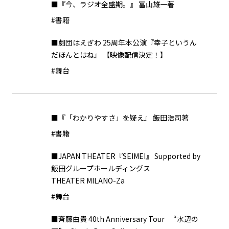
■『今、ラジオ全盛期。』 冨山雄一著
#書籍
■劇団はえぎわ 25周年本公演『幸子というん
だほんとはね』 【映像配信決定！】
#舞台
■『「わかりやすさ」を疑え』 飯田浩司著
#書籍
■JAPAN THEATER『SEIMEI』 Supported by
飯田グループホールディングス
THEATER MILANO-Za
#舞台
■斉藤由貴 40th Anniversary Tour “水辺の