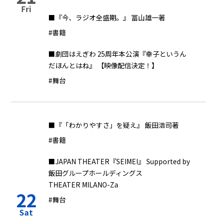
Fri
■『今、ラジオ全盛期。』 冨山雄一著
#書籍
■劇団はえぎわ 25周年本公演『幸子というん
だほんとはね』 【映像配信決定！】
#舞台
■『「わかりやすさ」を疑え』 飯田浩司著
#書籍
■JAPAN THEATER『SEIMEI』 Supported by
飯田グループホールディングス
THEATER MILANO-Za
22
#舞台
Sat