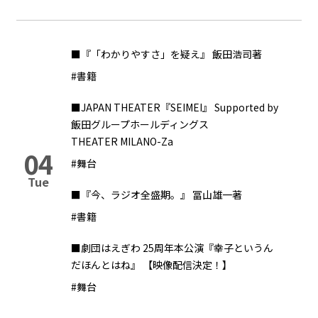
■『「わかりやすさ」を疑え』 飯田浩司著
#書籍
■JAPAN THEATER『SEIMEI』 Supported by
飯田グループホールディングス
THEATER MILANO-Za
04
#舞台
Tue
■『今、ラジオ全盛期。』 冨山雄一著
#書籍
■劇団はえぎわ 25周年本公演『幸子というん
だほんとはね』 【映像配信決定！】
#舞台