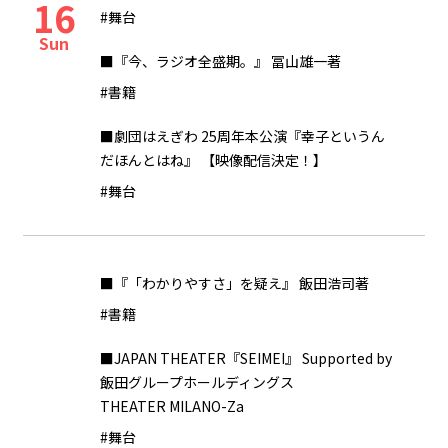
16
#舞台
Sun
■『今、ラジオ全盛期。』 冨山雄一著
#書籍
■劇団はえぎわ 25周年本公演『幸子というん
だほんとはね』 【映像配信決定！】
#舞台
■『「わかりやすさ」を疑え』 飯田浩司著
#書籍
■JAPAN THEATER『SEIMEI』 Supported by
飯田グループホールディングス
THEATER MILANO-Za
#舞台