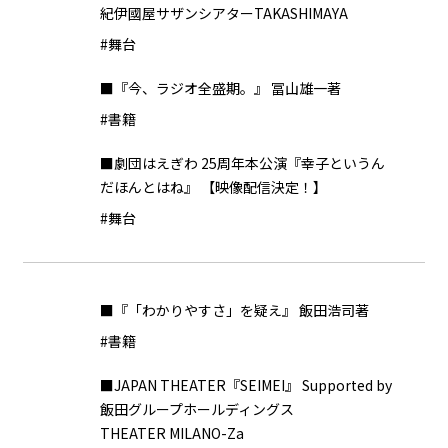
紀伊國屋サザンシアターTAKASHIMAYA
#舞台
■『今、ラジオ全盛期。』 冨山雄一著
#書籍
■劇団はえぎわ 25周年本公演『幸子というん
だほんとはね』 【映像配信決定！】
#舞台
■『「わかりやすさ」を疑え』 飯田浩司著
#書籍
■JAPAN THEATER『SEIMEI』 Supported by
飯田グループホールディングス
THEATER MILANO-Za