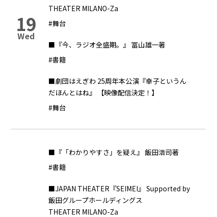
THEATER MILANO-Za
19
#舞台
Wed
■『今、ラジオ全盛期。』 冨山雄一著
#書籍
■劇団はえぎわ 25周年本公演『幸子というん
だほんとはね』 【映像配信決定！】
#舞台
■『「わかりやすさ」を疑え』 飯田浩司著
#書籍
■JAPAN THEATER『SEIMEI』 Supported by
飯田グループホールディングス
THEATER MILANO-Za