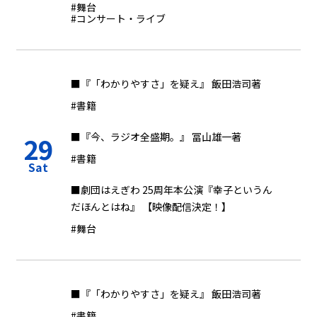
#舞台
#コンサート・ライブ
■『「わかりやすさ」を疑え』 飯田浩司著
#書籍
■『今、ラジオ全盛期。』 冨山雄一著
29
#書籍
Sat
■劇団はえぎわ 25周年本公演『幸子というん
だほんとはね』 【映像配信決定！】
#舞台
■『「わかりやすさ」を疑え』 飯田浩司著
#書籍