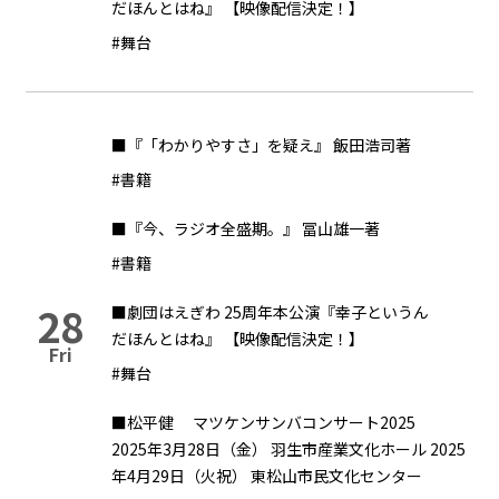
だほんとはね』 【映像配信決定！】
#舞台
■『「わかりやすさ」を疑え』 飯田浩司著
#書籍
■『今、ラジオ全盛期。』 冨山雄一著
#書籍
28
■劇団はえぎわ 25周年本公演『幸子というん
だほんとはね』 【映像配信決定！】
Fri
#舞台
■松平健 マツケンサンバコンサート2025
2025年3月28日（金） 羽生市産業文化ホール 2025
年4月29日（火祝） 東松山市民文化センター