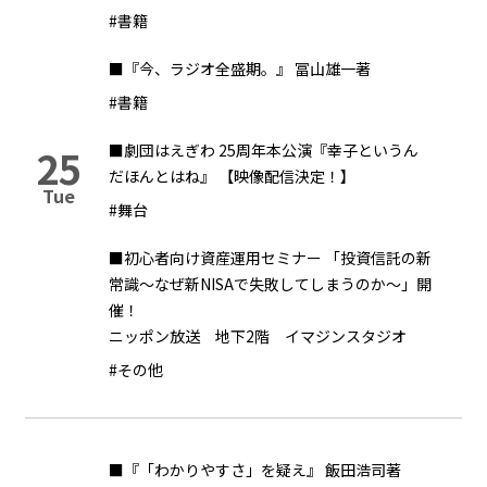
#書籍
■『今、ラジオ全盛期。』 冨山雄一著
#書籍
25
■劇団はえぎわ 25周年本公演『幸子というん
だほんとはね』 【映像配信決定！】
Tue
#舞台
■初心者向け資産運用セミナー 「投資信託の新
常識～なぜ新NISAで失敗してしまうのか～」開
催！
ニッポン放送 地下2階 イマジンスタジオ
#その他
■『「わかりやすさ」を疑え』 飯田浩司著