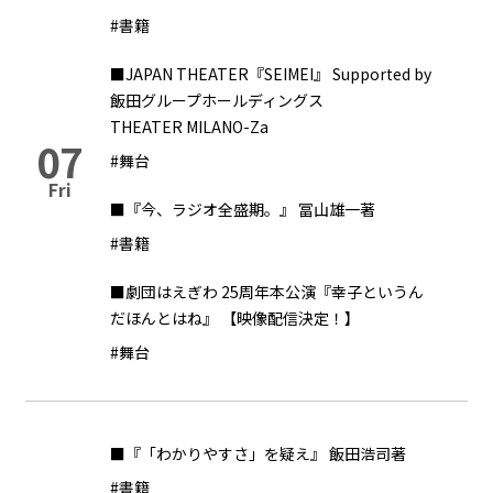
#書籍
■JAPAN THEATER『SEIMEI』 Supported by
飯田グループホールディングス
THEATER MILANO-Za
07
#舞台
Fri
■『今、ラジオ全盛期。』 冨山雄一著
#書籍
■劇団はえぎわ 25周年本公演『幸子というん
だほんとはね』 【映像配信決定！】
#舞台
■『「わかりやすさ」を疑え』 飯田浩司著
#書籍