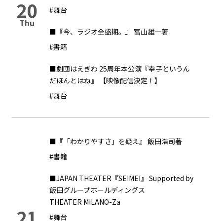
20
#舞台
Thu
■『今、ラジオ全盛期。』 冨山雄一著
#書籍
■劇団はえぎわ 25周年本公演『幸子というん
だほんとはね』 【映像配信決定！】
#舞台
■『「わかりやすさ」を疑え』 飯田浩司著
#書籍
■JAPAN THEATER『SEIMEI』 Supported by
飯田グループホールディングス
THEATER MILANO-Za
21
#舞台