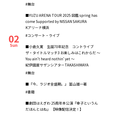
#舞台
■YUZU ARENA TOUR 2025 図鑑 spring has
come Supported by NISSAN SAKURA
Kアリーナ横浜
02
#コンサート・ライブ
Sun
■小倉久寛 生誕70年記念 コントライブ
ザ・タイトルマッチ3 お楽しみはこれからだ ～
You ain’t heard nothin’ yet ～
紀伊國屋サザンシアターTAKASHIMAYA
#舞台
■『今、ラジオ全盛期。』 冨山雄一著
#書籍
■劇団はえぎわ 25周年本公演『幸子というん
だほんとはね』 【映像配信決定！】