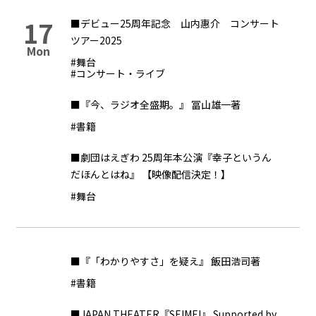
17
■デビュー25周年記念 山内惠介 コンサート
ツアー2025
Mon
#舞台
#コンサート・ライブ
■『今、ラジオ全盛期。』 冨山雄一著
#書籍
■劇団はえぎわ 25周年本公演『幸子というん
だほんとはね』 【映像配信決定！】
#舞台
■『「わかりやすさ」を疑え』 飯田浩司著
#書籍
■JAPAN THEATER『SEIMEI』 Supported by