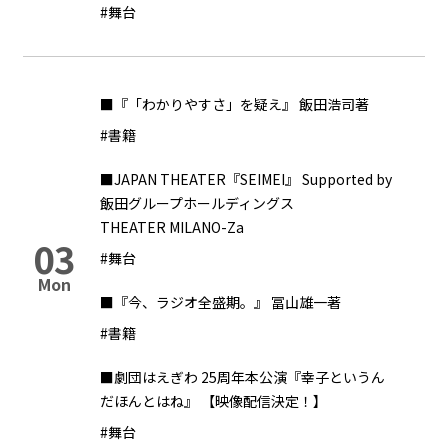
#舞台
■『「わかりやすさ」を疑え』 飯田浩司著
#書籍
■JAPAN THEATER『SEIMEI』 Supported by
飯田グループホールディングス
THEATER MILANO-Za
03
#舞台
Mon
■『今、ラジオ全盛期。』 冨山雄一著
#書籍
■劇団はえぎわ 25周年本公演『幸子というん
だほんとはね』 【映像配信決定！】
#舞台