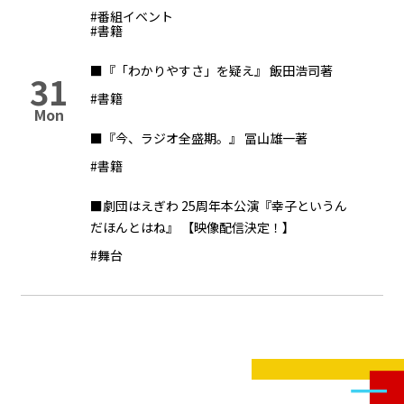
#番組イベント
#書籍
■『「わかりやすさ」を疑え』 飯田浩司著
31
#書籍
Mon
■『今、ラジオ全盛期。』 冨山雄一著
#書籍
■劇団はえぎわ 25周年本公演『幸子というん
だほんとはね』 【映像配信決定！】
#舞台