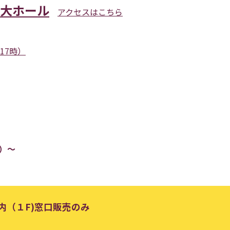
大ホール
アクセスはこちら
～17時）
金）〜
内（１F)窓口販売のみ