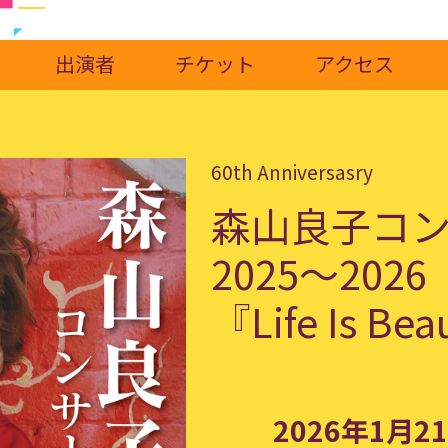
出演者
チケット
アクセス
60th Anniversasry
森山良子コ
2025〜2026
『Life Is Bea
2026年1月21