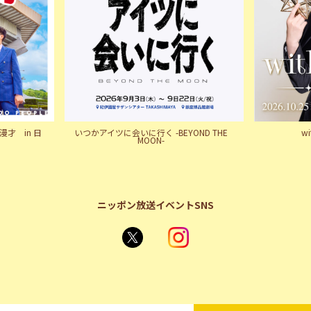
才 in 日
いつかアイツに会いに行く -BEYOND THE
w
MOON-
ニッポン放送イベントSNS