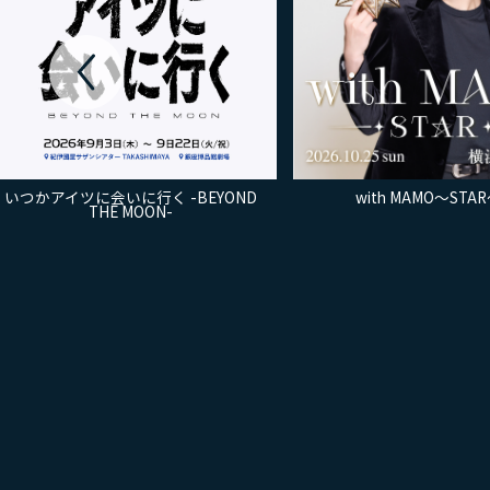
いつかアイツに会いに行く -BEYOND
with MAMO～STA
THE MOON-