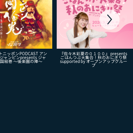
ニッポンPODCAST アン
『佐々木彩夏の０１００』 presents
ャンピンpresents ジャ
ごはんつぶ大集合！秋のおにぎり祭
戦国絵巻 〜後楽園の陣〜
supported by オープンアップグルー
プ