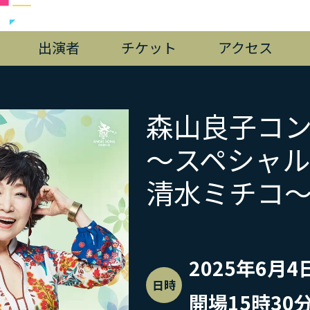
出演者
チケット
アクセス
森山良子コ
～スペシャ
清水ミチコ
2025年6月
日時
開場15時30