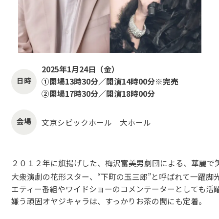
2025年1月24日（金）
日時
①開場13時30分／開演14時00分※完売
➁開場17時30分／開演18時00分
会場
文京シビックホール 大ホール
２０１２年に旗揚げした、梅沢富美男劇団による、華麗で
大衆演劇の花形スター、“下町の玉三郎”と呼ばれて一躍脚
エティー番組やワイドショーのコメンテーターとしても活
嫌う頑固オヤジキャラは、すっかりお茶の間にも定着。