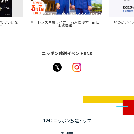
来てはいけな
ヤーレンズ単独ライブ 一万人に漫才 in 日
いつかアイツに
～
本武道館
ニッポン放送イベントSNS
1242 ニッポン放送トップ
番組表