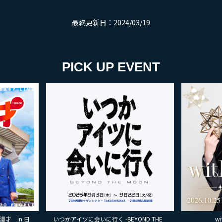
最終更新日：2024/03/19
PICK UP EVENT
ND THE
with MAMO～STAR～
島田秀平とカ