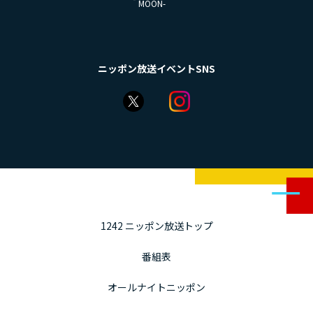
い
ニッポン放送イベントSNS
1242 ニッポン放送トップ
番組表
オールナイトニッポン