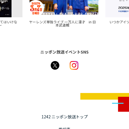
来てはいけな
ヤーレンズ単独ライブ 一万人に漫才 in 日
いつかアイツに
～
本武道館
ニッポン放送イベントSNS
1242 ニッポン放送トップ