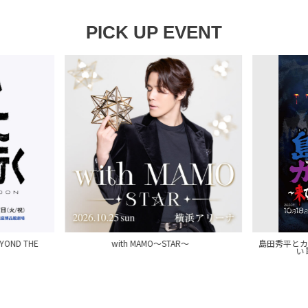
PICK UP EVENT
ND THE
with MAMO～STAR～
島田秀平とカ
い