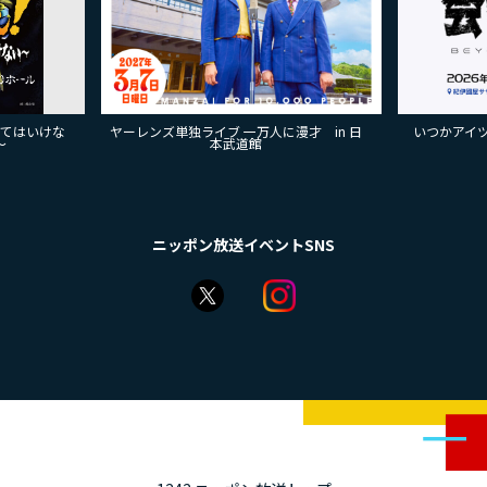
来てはいけな
ヤーレンズ単独ライブ 一万人に漫才 in 日
いつかアイツに
～
本武道館
ニッポン放送イベントSNS