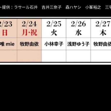
ト提供：ラサール石井 吉井三奈子 森ハヤシ 小峯裕之 三