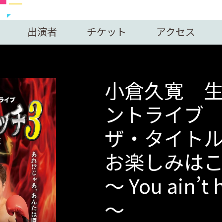
出演者
チケット
アクセス
小倉久寛 生
ントライブ
ザ・タイトル
お楽しみは
～ You ain’t 
～