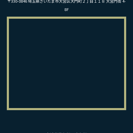
〒330-0846 埼玉県さいたま市大宮区大門町２丁目１１８ 大宮門街 4-
8F