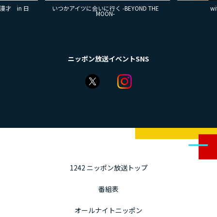
才 in 日
いつかアイツに会いに行く -BEYOND THE
w
MOON-
ニッポン放送イベントSNS
1242 ニッポン放送トップ
番組表
オールナイトニッポン