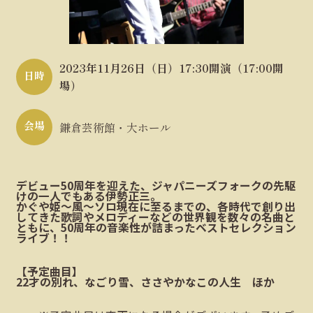
2023年11月26日（日）17:30開演（17:00開
日時
場）
会場
鎌倉芸術館・大ホール
デビュー50周年を迎えた、ジャパニーズフォークの先駆
けの一人でもある伊勢正三。
かぐや姫〜風〜ソロ現在に至るまでの、各時代で創り出
してきた歌詞やメロディーなどの世界観を数々の名曲と
ともに、50周年の音楽性が詰まったベストセレクション
ライブ！！
【予定曲目】
22才の別れ、なごり雪、ささやかなこの人生 ほか