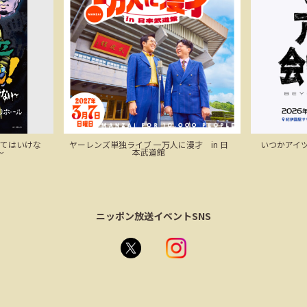
来てはいけな
ヤーレンズ単独ライブ 一万人に漫才 in 日
いつかアイツに
～
本武道館
ニッポン放送イベントSNS