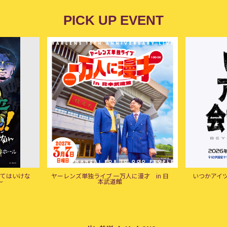
PICK UP EVENT
来てはいけな
ヤーレンズ単独ライブ 一万人に漫才 in 日
いつかアイツに
～
本武道館