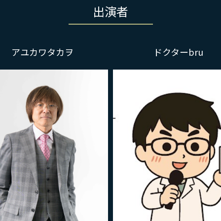
出演者
アユカワタカヲ
ドクターbru