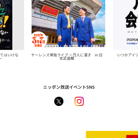
来てはいけな
ヤーレンズ単独ライブ 一万人に漫才 in 日
いつかアイツに
～
本武道館
ニッポン放送イベントSNS