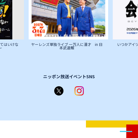
才 in 日
いつかアイツに会いに行く -BEYOND THE
w
MOON-
ニッポン放送イベントSNS