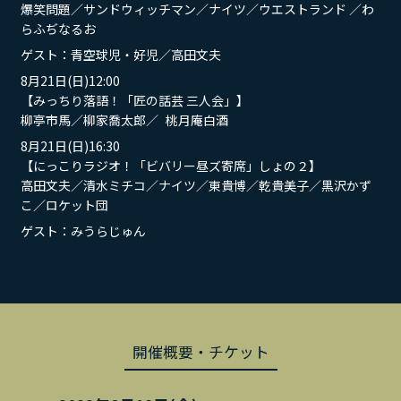
爆笑問題／サンドウィッチマン／ナイツ／ウエストランド ／わ
らふぢなるお
ゲスト：青空球児・好児／高田文夫
8月21日(日)12:00
【みっちり落語！「匠の話芸 三人会」】
柳亭市馬／柳家喬太郎／ 桃月庵白酒
8月21日(日)16:30
【にっこりラジオ！「ビバリー昼ズ寄席」しょの２】
高田文夫／清水ミチコ／ナイツ／東貴博／乾貴美子／黒沢かず
こ／ロケット団
ゲスト：みうらじゅん
開催概要・チケット