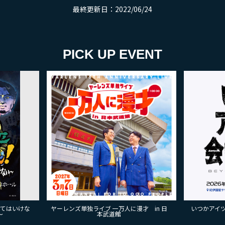
最終更新日：2022/06/24
PICK UP EVENT
来てはいけな
ヤーレンズ単独ライブ 一万人に漫才 in 日
いつかアイツに
～
本武道館