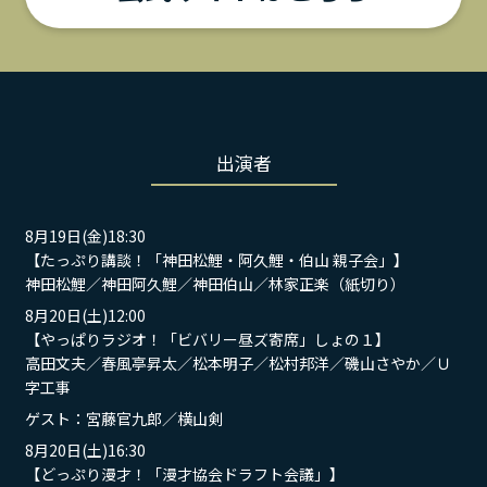
出演者
8月19日(金)18:30
【たっぷり講談！「神田松鯉・阿久鯉・伯山 親子会」】
神田松鯉／神田阿久鯉／神田伯山／林家正楽（紙切り）
8月20日(土)12:00
【やっぱりラジオ！「ビバリー昼ズ寄席」しょの１】
高田文夫／春風亭昇太／松本明子／松村邦洋／磯山さやか／Ｕ
字工事
ゲスト：宮藤官九郎／横山剣
8月20日(土)16:30
【どっぷり漫才！「漫才協会ドラフト会議」】